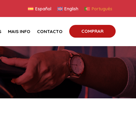
Español
English
Português
COMPRAR
S
MAIS INFO
CONTACTO