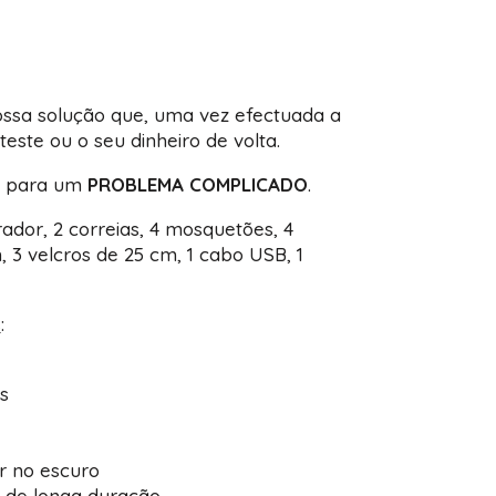
ossa solução que, uma vez efectuada a
este ou o seu dinheiro de volta.
para um
PROBLEMA COMPLICADO
.
gerador, 2 correias, 4 mosquetões, 4
m, 3 velcros de 25 cm, 1 cabo USB, 1
s
:
s
ar no escuro
s de longa duração